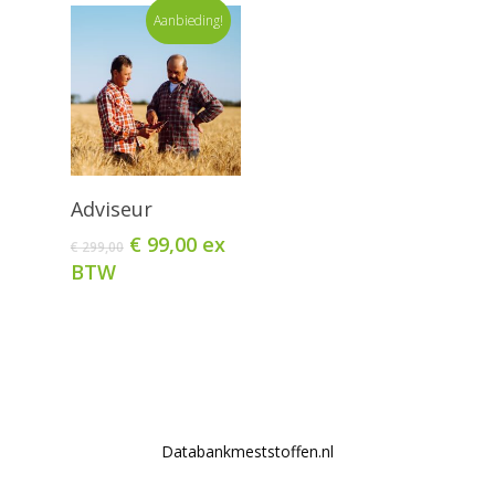
Aanbieding!
Toevoegen
Adviseur
Aan Winkelwagen
Oorspronkelijke
Huidige
€
99,00
ex
€
299,00
prijs
prijs
BTW
was:
is:
€ 299,00.
€ 99,00.
Databankmeststoffen.nl