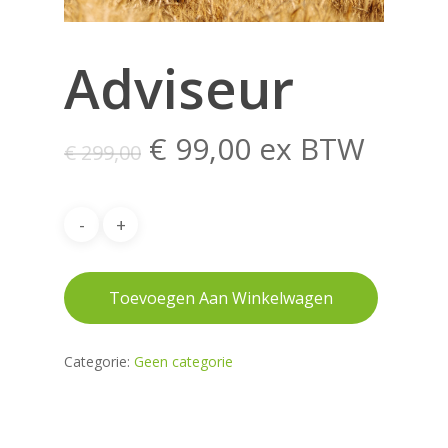
Adviseur
Oorspronkelijke
Huidige
€
99,00
ex BTW
€
299,00
prijs
prijs
was:
is:
€ 299,00.
€ 99,00.
Toevoegen Aan Winkelwagen
Categorie:
Geen categorie