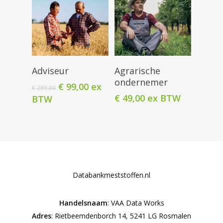
Toevoegen
Toevoegen
Adviseur
Agrarische
Aan Winkelwagen
Aan Winkelwagen
ondernemer
Oorspronkelijke
Huidige
€
99,00
ex
€
299,00
prijs
prijs
€
49,00
ex BTW
BTW
was:
is:
€ 299,00.
€ 99,00.
Databankmeststoffen.nl
Handelsnaam
: VAA Data Works
Adres
: Rietbeemdenborch 14, 5241 LG Rosmalen