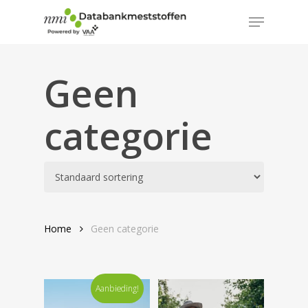
Skip
Menu
to
Close
main
Menu
content
Geen
categorie
Home
Geen categorie
Aanbieding!